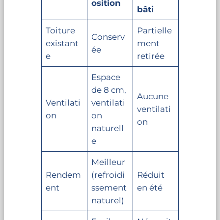
osition
bâti
Toiture
Partielle
Conserv
existant
ment
ée
e
retirée
Espace
de 8 cm,
Aucune
Ventilati
ventilati
ventilati
on
on
on
naturell
e
Meilleur
Rendem
(refroidi
Réduit
ent
ssement
en été
naturel)