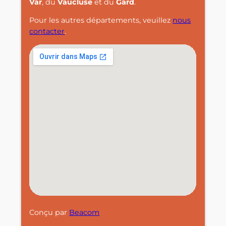
Var
, du
Vaucluse
et du
Gard
.
Pour les autres départements, veuillez
nous
contacter
.
Conçu par
Beacom