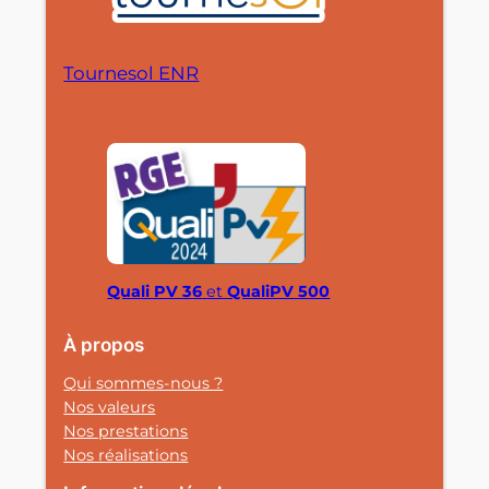
Tournesol ENR
Quali PV 36
et
QualiPV 500
À propos
Qui sommes-nous ?
Nos valeurs
Nos prestations
Nos réalisations