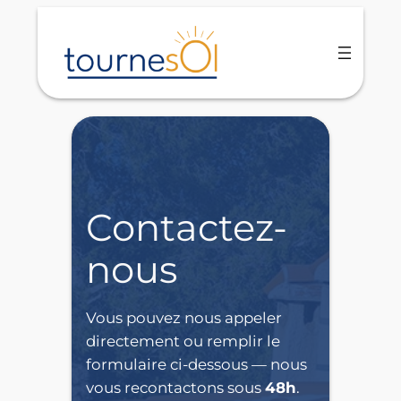
Aller
au
contenu
Contactez-
nous
Vous pouvez nous appeler
directement ou remplir le
formulaire ci-dessous — nous
vous recontactons sous
48h
.