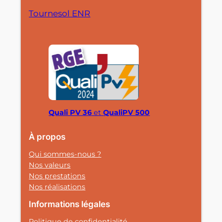
Tournesol ENR
Quali PV 36
et
QualiPV 500
À propos
Qui sommes-nous ?
Nos valeurs
Nos prestations
Nos réalisations
Informations légales
Politique de confidentialité