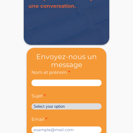
une conversation.
Envoyez-nous un
message
Nom et prénom
Sujet
Email